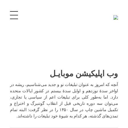
قالیشویی همشهری اندیشه و مارلیک
قالیشویی و مبل شویی همشهری با بالاترین کیفیت و قیمت مناسب در محدوده فردیس ، مارلیک ، ملارد ، اندیشه ، شهریار
وب اپلیکیشن موبایـل
آنچه که امروز به عنوان تبلیغات نو و جدید می‌شناسیم، ریشه در
اواخر سدهٔ نوزدهم و اوایل سدهٔ بیستم در کشور ایالات متحده
دارد. اما به‌طور کلی برای تبلیغات اعم از سیاسی یا تجاری،
می‌توان سه دوره تاریخی قبل از انقلاب گوتنبرگ و اختراع و
تکمیل ماشین چاپ در سال ۱۴۵۰ را در نظر گرفت: البته تمام
تمدن‌های گذشته، هر کدام به شیوهٔ خود تبلیغات را داشته‌اند.